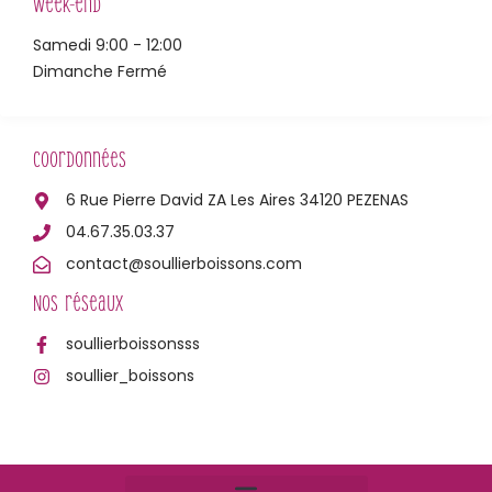
Week-end
Samedi 9:00 - 12:00
Dimanche Fermé
Coordonnées
6 Rue Pierre David ZA Les Aires 34120 PEZENAS
04.67.35.03.37
contact@soullierboissons.com
Nos réseaux
soullierboissonsss
soullier_boissons